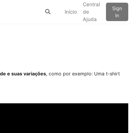
Central
Sign
Início
de
In
Ajuda
de e suas variações
, como por exemplo: Uma t-shirt