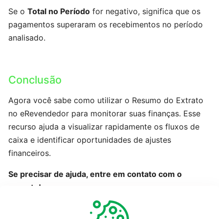
Se o
Total no Período
for negativo, significa que os
Cliente:
pagamentos superaram os recebimentos no período
Cadastro
analisado.
e
Atualização
via
Conclusão
excel
Agora você sabe como utilizar o Resumo do Extrato
VENDAS
no eRevendedor para monitorar suas finanças. Esse
E
ORÇAMENTOS
recurso ajuda a visualizar rapidamente os fluxos de
caixa e identificar oportunidades de ajustes
financeiros.
Monitoramento
da
Se precisar de ajuda, entre em contato com o
produção
suporte!
Alterando