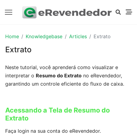
PRIMEIROS
Home
Knowledgebase
Articles
Extrato
PASSOS
Extrato
Dados
Neste tutorial, você aprenderá como visualizar e
da
interpretar o
Resumo do Extrato
no eRevendedor,
empresa
garantindo um controle eficiente do fluxo de caixa.
Logomarca
Acessando a Tela de Resumo do
Cadastrando
Extrato
contas
bancárias
Faça login na sua conta do eRevendedor.