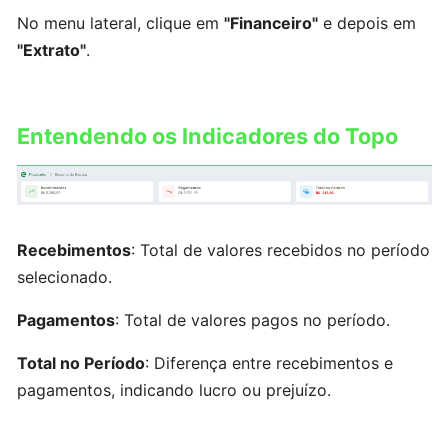
No menu lateral, clique em
"Financeiro"
e depois em
Cadastrando
"Extrato"
.
Produto
gráfico
Entendendo os Indicadores do Topo
Cadastrando
Produto
Metro²
Recebimentos
: Total de valores recebidos no período
Cadastrando
selecionado.
Produto
do
Pagamentos
: Total de valores pagos no período.
tipo
outros
Total no Período
: Diferença entre recebimentos e
pagamentos, indicando lucro ou prejuízo.
CADASTROS