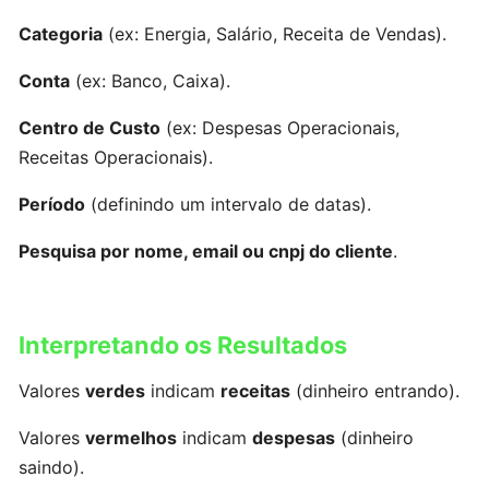
uma
Categoria
(ex: Energia, Salário, Receita de Vendas).
variação
Conta
(ex: Banco, Caixa).
Estoque
Centro de Custo
(ex: Despesas Operacionais,
e
Receitas Operacionais).
movimentação
de
Período
(definindo um intervalo de datas).
estoque
Pesquisa por nome, email ou cnpj do cliente
.
Cadastrando
um
Interpretando os Resultados
usuário
Valores
verdes
indicam
receitas
(dinheiro entrando).
Cadastrando
Valores
vermelhos
indicam
despesas
(dinheiro
um
vendedor
saindo).