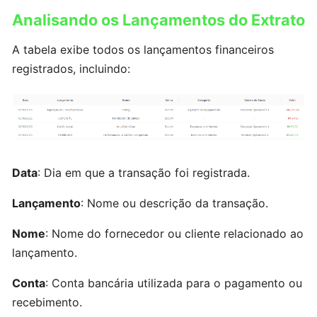
Analisando os Lançamentos do Extrato
Cadastrando
contas
A tabela exibe todos os lançamentos financeiros
bancárias
registrados, incluindo:
Serviço
Clientes
Data
: Dia em que a transação foi registrada.
Fornecedores
Lançamento
: Nome ou descrição da transação.
Nome
: Nome do fornecedor ou cliente relacionado ao
Centro
lançamento.
de
Custo/Categorias
Conta
: Conta bancária utilizada para o pagamento ou
recebimento.