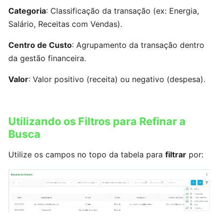
Funcionários
Categoria
: Classificação da transação (ex: Energia,
Salário, Receitas com Vendas).
Cadastrando
Produto
Centro de Custo
: Agrupamento da transação dentro
gráfico
da gestão financeira.
Valor
: Valor positivo (receita) ou negativo (despesa).
Cadastrando
Produto
Metro²
Utilizando os Filtros para Refinar a
Busca
Cadastrando
Produto
Utilize os campos no topo da tabela para
filtrar
por:
do
tipo
outros
Cadastrando