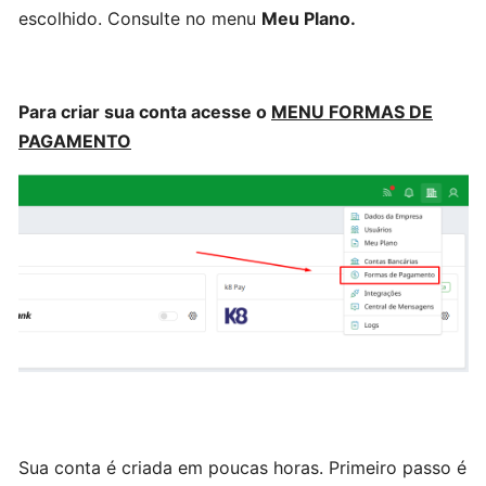
escolhido. Consulte no menu
Meu Plano.
Cadastrando
Produto
gráfico
Para criar sua conta acesse o
MENU FORMAS DE
PAGAMENTO
Cadastrando
Produto
Metro²
Cadastrando
Produto
do
tipo
outros
CADASTROS
Sua conta é criada em poucas horas. Primeiro passo é