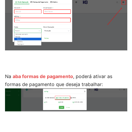
uma
variação
Estoque
e
movimentação
de
estoque
Na
aba formas de pagamento
, poderá ativar as
Cadastrando
formas de pagamento que deseja trabalhar:
um
usuário
Cadastrando
um
vendedor