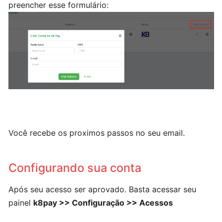
preencher esse formulário:
Cadastrando
contas
bancárias
Serviço
Clientes
Você recebe os proximos passos no seu email.
Fornecedores
Configurando sua conta
Centro
de
Após seu acesso ser aprovado. Basta acessar seu
Custo/Categorias
painel
k8pay >> Configuração >> Acessos