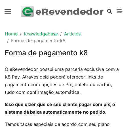
PRIMEIROS
Home
Knowledgebase
Articles
PASSOS
Forma-de-pagamento-k8
Forma de pagamento k8
Dados
da
O eRevendedor possui uma parceria exclusiva com a
empresa
K8 Pay. Através dela poderá oferecer links de
pagamento com opções de Pix, boleto ou cartão,
Logomarca
tudo com confirmação automática.
Isso que dizer que se seu cliente pagar com pix, o
Cadastrando
sistema dá baixa automaticamente no pedido.
contas
bancárias
Temos taxas especiais de acordo com seu plano