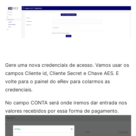
Funcionários
Cadastrando
Produto
gráfico
Cadastrando
Produto
Gere uma nova credenciais de acesso. Vamos usar os
Metro²
campos Cliente id, Cliente Secret e Chave AES. E
volte para o painel do eRev para colarmos as
Cadastrando
credenciais.
Produto
do
No campo CONTA será onde iremos dar entrada nos
tipo
valores recebidos por essa forma de pagamento.
outros
Cadastrando