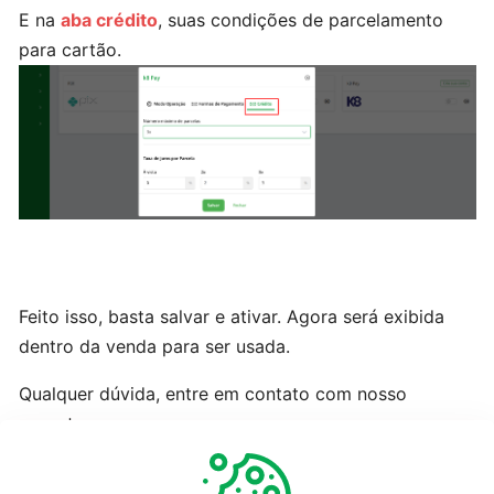
E na
aba crédito
, suas condições de parcelamento
Cliente:
para cartão.
Cadastro
e
Atualização
via
excel
VENDAS
E
ORÇAMENTOS
Feito isso, basta salvar e ativar. Agora será exibida
dentro da venda para ser usada.
Monitoramento
da
Qualquer dúvida, entre em contato com nosso
produção
suporte.
Alterando