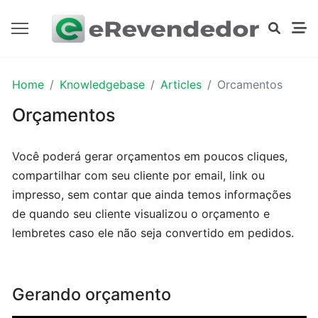
PRIMEIROS
Home
Knowledgebase
Articles
Orcamentos
PASSOS
Orçamentos
Dados
Você poderá gerar orçamentos em poucos cliques,
da
compartilhar com seu cliente por email, link ou
empresa
impresso, sem contar que ainda temos informações
de quando seu cliente visualizou o orçamento e
Logomarca
lembretes caso ele não seja convertido em pedidos.
Cadastrando
contas
Gerando orçamento
bancárias