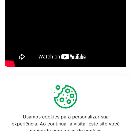
Cadastrando
Produto
gráfico
Cadastrando
Produto
Metro²
Cadastrando
Produto
do
tipo
Útil
Não é útil
outros
Usamos cookies para personalizar sua
CADASTROS
experiência. Ao continuar a visitar este site você
concorda com o uso de cookies