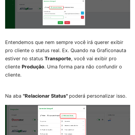
Cadastrando
contas
bancárias
Entendemos que nem sempre você irá querer exibir
Serviço
pro cliente o status real. Ex. Quando na Graficonauta
estiver no status
Transporte
, você vai exibir pro
Clientes
cliente
Produção
. Uma forma para não confundir o
cliente.
Fornecedores
Na aba
"Relacionar Status"
poderá personalizar isso.
Centro
de
Custo/Categorias