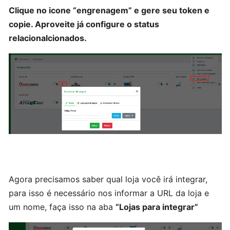
Clique no icone “engrenagem” e gere seu token e
Cadastrando
copie. Aproveite já configure o status
Produto
relacionalcionados.
gráfico
Cadastrando
Produto
Metro²
Cadastrando
Produto
do
tipo
Agora precisamos saber qual loja você irá integrar,
outros
para isso é necessário nos informar a URL da loja e
um nome, faça isso na aba
“Lojas para integrar”
CADASTROS