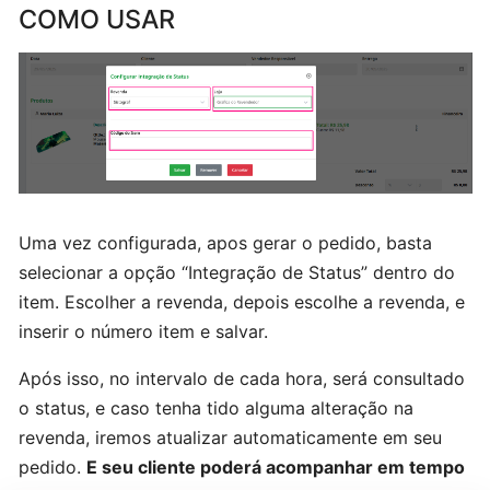
COMO USAR
uma
variação
Estoque
e
movimentação
de
estoque
Uma vez configurada, apos gerar o pedido, basta
selecionar a opção “Integração de Status” dentro do
Cadastrando
item. Escolher a revenda, depois escolhe a revenda, e
um
inserir o número item e salvar.
usuário
Após isso, no intervalo de cada hora, será consultado
o status, e caso tenha tido alguma alteração na
Cadastrando
revenda, iremos atualizar automaticamente em seu
um
vendedor
pedido.
E seu cliente poderá acompanhar em tempo