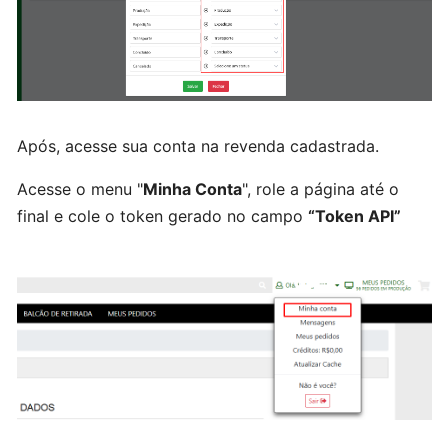
Funcionários
Cadastrando
Produto
gráfico
Após, acesse sua conta na revenda cadastrada.
Cadastrando
Acesse o menu "
Minha Conta
", role a página até o
Produto
final e cole o token gerado no campo
“Token API”
Metro²
Cadastrando
Produto
do
tipo
outros
Cadastrando