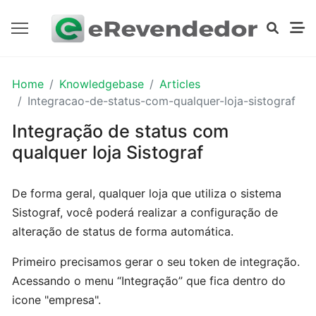
PRIMEIROS
Home
Knowledgebase
Articles
PASSOS
Integracao-de-status-com-qualquer-loja-sistograf
Integração de status com
Dados
qualquer loja Sistograf
da
empresa
De forma geral, qualquer loja que utiliza o sistema
Sistograf, você poderá realizar a configuração de
Logomarca
alteração de status de forma automática.
Primeiro precisamos gerar o seu token de integração.
Cadastrando
Acessando o menu “Integração” que fica dentro do
contas
icone "empresa".
bancárias