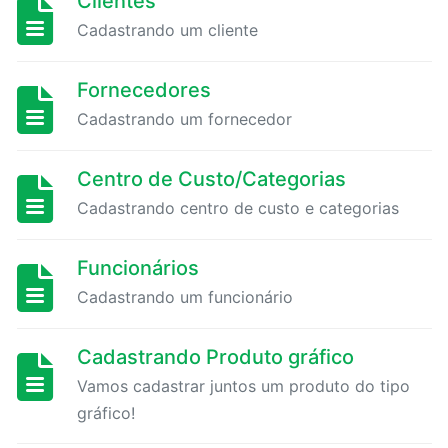
Clientes
Cadastrando um cliente
Cadastrando
Produto
Fornecedores
gráfico
Cadastrando um fornecedor
Cadastrando
Centro de Custo/Categorias
Produto
Metro²
Cadastrando centro de custo e categorias
Cadastrando
Funcionários
Produto
Cadastrando um funcionário
do
tipo
Cadastrando Produto gráfico
outros
Vamos cadastrar juntos um produto do tipo
gráfico!
CADASTROS