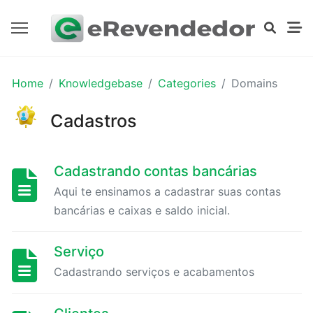
PRIMEIROS
Home
Knowledgebase
Categories
Domains
PASSOS
Cadastros
Dados
da
Cadastrando contas bancárias
empresa
Aqui te ensinamos a cadastrar suas contas
bancárias e caixas e saldo inicial.
Logomarca
Serviço
Cadastrando
Cadastrando serviços e acabamentos
contas
bancárias