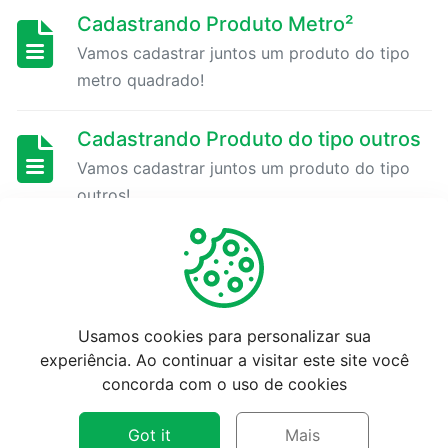
Cadastrando Produto Metro²
Cadastrando
Vamos cadastrar juntos um produto do tipo
contas
metro quadrado!
bancárias
Cadastrando Produto do tipo outros
Serviço
Vamos cadastrar juntos um produto do tipo
outros!
Clientes
Cadastrando uma variação
Fornecedores
Cadastrando uma grade e suas variações
Usamos cookies para personalizar sua
Centro
1
2
experiência. Ao continuar a visitar este site você
de
concorda com o uso de cookies
Custo/Categorias
Got it
Mais